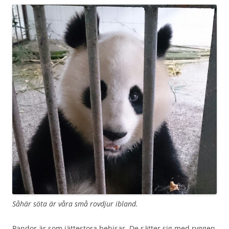
Såhär söta är våra små rovdjur ibland.
Pandor är som jättestora bebisar. De sätter sig med ryggen