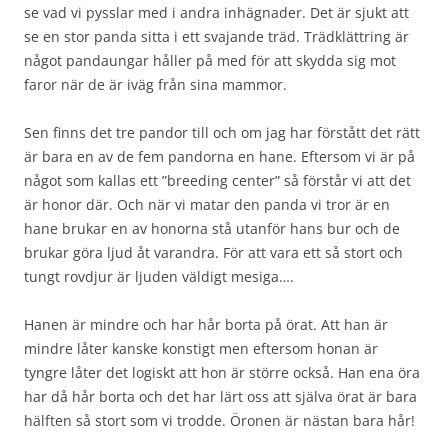
se vad vi pysslar med i andra inhägnader. Det är sjukt att
se en stor panda sitta i ett svajande träd. Trädklättring är
något pandaungar håller på med för att skydda sig mot
faror när de är iväg från sina mammor.
Sen finns det tre pandor till och om jag har förstått det rätt
är bara en av de fem pandorna en hane. Eftersom vi är på
något som kallas ett ”breeding center” så förstår vi att det
är honor där. Och när vi matar den panda vi tror är en
hane brukar en av honorna stå utanför hans bur och de
brukar göra ljud åt varandra. För att vara ett så stort och
tungt rovdjur är ljuden väldigt mesiga….
Hanen är mindre och har hår borta på örat. Att han är
mindre låter kanske konstigt men eftersom honan är
tyngre låter det logiskt att hon är större också. Han ena öra
har då hår borta och det har lärt oss att själva örat är bara
hälften så stort som vi trodde. Öronen är nästan bara hår!