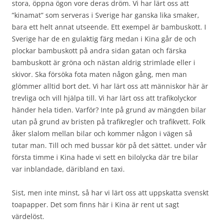
stora, öppna ögon vore deras dröm. Vi har lärt oss att
”kinamat” som serveras i Sverige har ganska lika smaker,
bara ett helt annat utseende. Ett exempel är bambuskott. I
Sverige har de en gulaktig färg medan i Kina går de och
plockar bambuskott på andra sidan gatan och färska
bambuskott är gröna och nästan aldrig strimlade eller i
skivor. Ska försöka fota maten någon gång, men man
glömmer alltid bort det. Vi har lärt oss att människor här är
trevliga och vill hjälpa till. Vi har lärt oss att trafikolyckor
händer hela tiden. Varför? Inte på grund av mängden bilar
utan på grund av bristen på trafikregler och trafikvett. Folk
åker slalom mellan bilar och kommer någon i vägen så
tutar man. Till och med bussar kör på det sättet. under vår
första timme i Kina hade vi sett en bilolycka där tre bilar
var inblandade, däribland en taxi.
Sist, men inte minst, så har vi lärt oss att uppskatta svenskt
toapapper. Det som finns här i Kina är rent ut sagt
värdelöst.