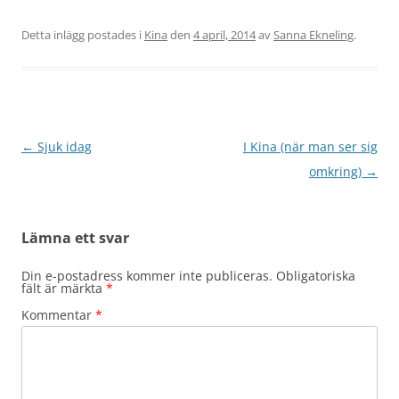
Detta inlägg postades i
Kina
den
4 april, 2014
av
Sanna Ekneling
.
Inläggsnavigering
←
Sjuk idag
I Kina (när man ser sig
omkring)
→
Lämna ett svar
Din e-postadress kommer inte publiceras.
Obligatoriska
fält är märkta
*
Kommentar
*