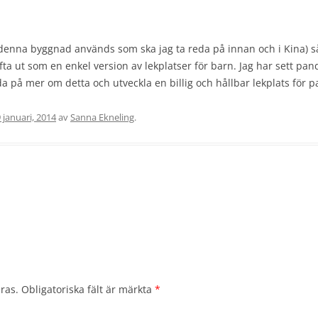
nna byggnad används som ska jag ta reda på innan och i Kina) så v
fta ut som en enkel version av lekplatser för barn. Jag har sett p
eda på mer om detta och utveckla en billig och hållbar lekplats för 
 januari, 2014
av
Sanna Ekneling
.
ras.
Obligatoriska fält är märkta
*