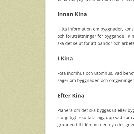
Innan Kina
Hitta information om byggnader, konst
och förutsättningar för byggande i Ki
ska det se ut för att pandor och arbeta
I Kina
Fota inomhus och utomhus. Vad behövs
säger om byggnaden och omgivningen.
Efter Kina
Planera om det ska byggas ut eller by
slutgiltigt resultat. Lägg upp vad so
grunden till idén om den nya designe