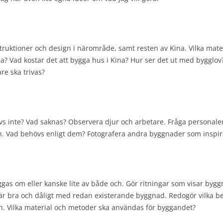
ruktioner och design i närområde, samt resten av Kina. Vilka mater
na? Vad kostar det att bygga hus i Kina? Hur ser det ut med bygglo
re ska trivas?
 inte? Vad saknas? Observera djur och arbetare. Fråga personale
 Vad behövs enligt dem? Fotografera andra byggnader som inspir
ggas om eller kanske lite av både och. Gör ritningar som visar bygg
m är bra och dåligt med redan existerande byggnad. Redogör vilka b
n. Vilka material och metoder ska användas för byggandet?