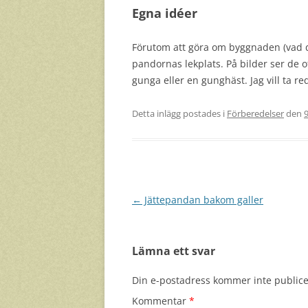
Egna idéer
Förutom att göra om byggnaden (vad de
pandornas lekplats. På bilder ser de o
gunga eller en gunghäst. Jag vill ta r
Detta inlägg postades i
Förberedelser
den
9
Inläggsnavigering
←
Jättepandan bakom galler
Lämna ett svar
Din e-postadress kommer inte publice
Kommentar
*