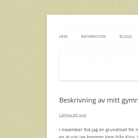
Hoppa
till
innehåll
Jättepandor i Kina
Volontärresan
HEM
INFORMATION
BLOGG
KINA
SVERIGE
Beskrivning av mitt gym
Lämna ett svar
I november fick jag en grundmall för mi
en är när jag kommer hem från Kina. Ja