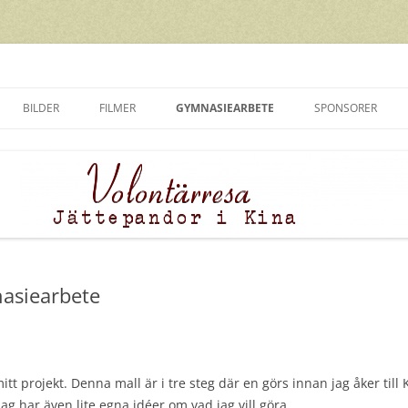
BILDER
FILMER
GYMNASIEARBETE
SPONSORER
BESKRIVNING
FÖRBEREDELSER
nasiearbete
tt projekt. Denna mall är i tre steg där en görs innan jag åker till
g har även lite egna idéer om vad jag vill göra.